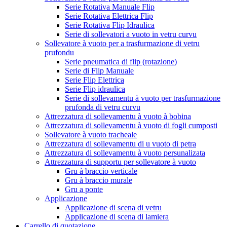
Serie Rotativa Manuale Flip
Serie Rotativa Elettrica Flip
Serie Rotativa Flip Idraulica
Serie di sollevatori a vuoto in vetru curvu
Sollevatore à vuoto per a trasfurmazione di vetru
prufondu
Serie pneumatica di flip (rotazione)
Serie di Flip Manuale
Serie Flip Elettrica
Serie Flip idraulica
Serie di sollevamentu à vuoto per trasfurmazione
prufonda di vetru curvu
Attrezzatura di sollevamentu à vuoto à bobina
Attrezzatura di sollevamentu à vuoto di fogli cumposti
Sollevatore à vuoto tracheale
Attrezzatura di sollevamentu di u vuoto di petra
Attrezzatura di sollevamentu à vuoto persunalizata
Attrezzatura di supportu per sollevatore à vuoto
Gru à braccio verticale
Gru à braccio murale
Gru a ponte
Applicazione
Applicazione di scena di vetru
Applicazione di scena di lamiera
Carrello di quotazione