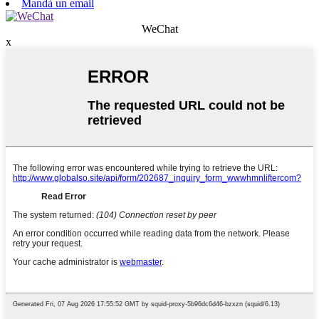
Mandà un email
WeChat
x