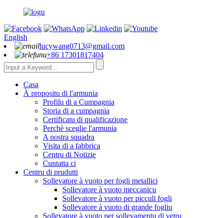
English
lucywang0713@gmail.com
+86 17301817404
Casa
À propositu di l'armunia
Profilu di a Cumpagnia
Storia di a cumpagnia
Certificatu di qualificazione
Perchè sceglie l'armunia
A nostra squadra
Visita di a fabbrica
Centru di Notizie
Cuntatta ci
Centru di prudutti
Sollevatore à vuoto per fogli metallici
Sollevatore à vuoto meccanicu
Sollevatore à vuoto per picculi fogli
Sollevatore à vuoto di grande fogliu
Sollevatore à vuoto per sollevamentu di vetru