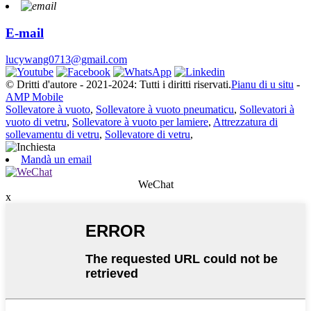
E-mail
lucywang0713@gmail.com
© Dritti d'autore - 2021-2024: Tutti i diritti riservati.
Pianu di u situ
-
AMP Mobile
Sollevatore à vuoto
,
Sollevatore à vuoto pneumaticu
,
Sollevatori à
vuoto di vetru
,
Sollevatore à vuoto per lamiere
,
Attrezzatura di
sollevamentu di vetru
,
Sollevatore di vetru
,
Mandà un email
WeChat
x