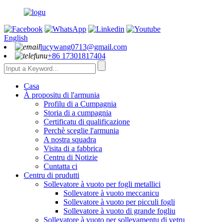
English
lucywang0713@gmail.com
+86 17301817404
Casa
À propositu di l'armunia
Profilu di a Cumpagnia
Storia di a cumpagnia
Certificatu di qualificazione
Perchè sceglie l'armunia
A nostra squadra
Visita di a fabbrica
Centru di Notizie
Cuntatta ci
Centru di prudutti
Sollevatore à vuoto per fogli metallici
Sollevatore à vuoto meccanicu
Sollevatore à vuoto per picculi fogli
Sollevatore à vuoto di grande fogliu
Sollevatore à vuoto per sollevamentu di vetru