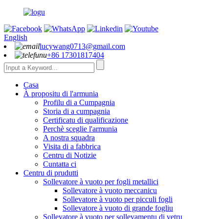
English
lucywang0713@gmail.com
+86 17301817404
Casa
À propositu di l'armunia
Profilu di a Cumpagnia
Storia di a cumpagnia
Certificatu di qualificazione
Perchè sceglie l'armunia
A nostra squadra
Visita di a fabbrica
Centru di Notizie
Cuntatta ci
Centru di prudutti
Sollevatore à vuoto per fogli metallici
Sollevatore à vuoto meccanicu
Sollevatore à vuoto per picculi fogli
Sollevatore à vuoto di grande fogliu
Sollevatore à vuoto per sollevamentu di vetru