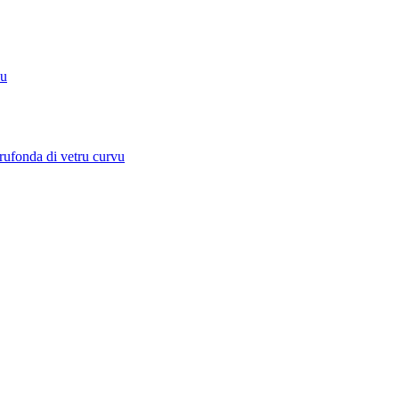
du
rufonda di vetru curvu