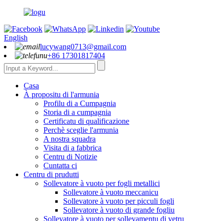
English
lucywang0713@gmail.com
+86 17301817404
Casa
À propositu di l'armunia
Profilu di a Cumpagnia
Storia di a cumpagnia
Certificatu di qualificazione
Perchè sceglie l'armunia
A nostra squadra
Visita di a fabbrica
Centru di Notizie
Cuntatta ci
Centru di prudutti
Sollevatore à vuoto per fogli metallici
Sollevatore à vuoto meccanicu
Sollevatore à vuoto per picculi fogli
Sollevatore à vuoto di grande fogliu
Sollevatore à vuoto per sollevamentu di vetru