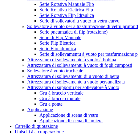
Serie Rotativa Manuale Flip
Serie Rotativa Elettrica Flip
Serie Rotativa Flip Idraulica
Serie di sollevatori a vuoto in vetru curvu
Sollevatore à vuoto per a trasfurmazione di vetru prufon
Serie pneumatica di flip (rotazione)
Serie di Flip Manuale
Serie Flip Elettrica
Serie Flip idraulica
Serie di sollevamentu à vuoto per trasfurmazione p
Attrezzatura di sollevamentu à vuoto à bobina
Attrezzatura di sollevamentu à vuoto di fogli cumposti
Sollevatore à vuoto tracheale
Attrezzatura di sollevamentu di u vuoto di petra
Attrezzatura di sollevamentu à vuoto persunalizata
Attrezzatura di supportu per sollevatore à vuoto
Gru à braccio verticale
Gru à braccio murale
Gru a ponte
Applicazione
Applicazione di scena di vetru
Applicazione di scena di lamiera
Carrello di quotazione
Unisciti à a cuuperazione