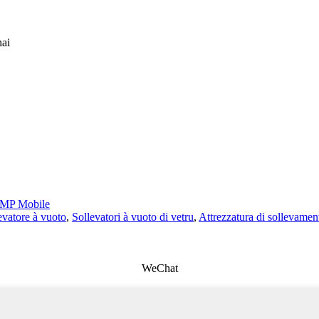
hai
MP Mobile
evatore à vuoto
,
Sollevatori à vuoto di vetru
,
Attrezzatura di sollevamen
WeChat