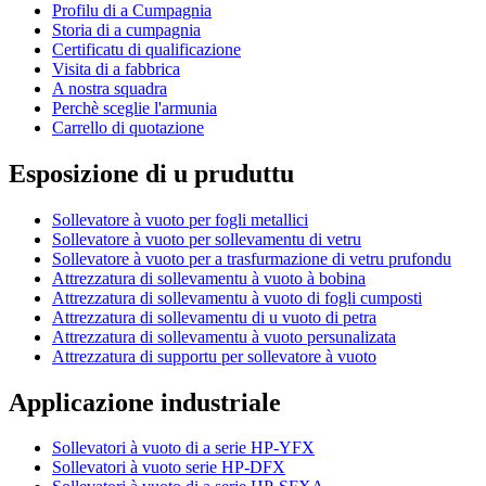
Profilu di a Cumpagnia
Storia di a cumpagnia
Certificatu di qualificazione
Visita di a fabbrica
A nostra squadra
Perchè sceglie l'armunia
Carrello di quotazione
Esposizione di u pruduttu
Sollevatore à vuoto per fogli metallici
Sollevatore à vuoto per sollevamentu di vetru
Sollevatore à vuoto per a trasfurmazione di vetru prufondu
Attrezzatura di sollevamentu à vuoto à bobina
Attrezzatura di sollevamentu à vuoto di fogli cumposti
Attrezzatura di sollevamentu di u vuoto di petra
Attrezzatura di sollevamentu à vuoto persunalizata
Attrezzatura di supportu per sollevatore à vuoto
Applicazione industriale
Sollevatori à vuoto di a serie HP-YFX
Sollevatori à vuoto serie HP-DFX