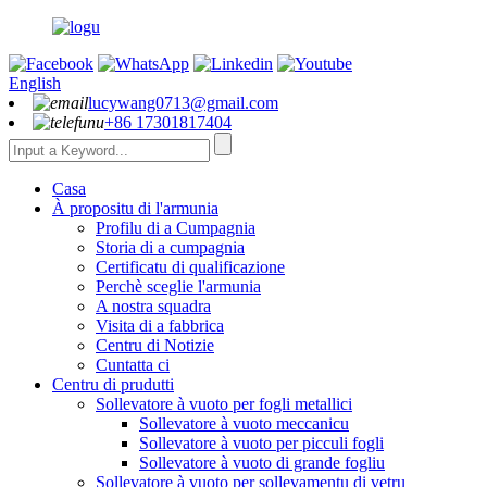
English
lucywang0713@gmail.com
+86 17301817404
Casa
À propositu di l'armunia
Profilu di a Cumpagnia
Storia di a cumpagnia
Certificatu di qualificazione
Perchè sceglie l'armunia
A nostra squadra
Visita di a fabbrica
Centru di Notizie
Cuntatta ci
Centru di prudutti
Sollevatore à vuoto per fogli metallici
Sollevatore à vuoto meccanicu
Sollevatore à vuoto per picculi fogli
Sollevatore à vuoto di grande fogliu
Sollevatore à vuoto per sollevamentu di vetru