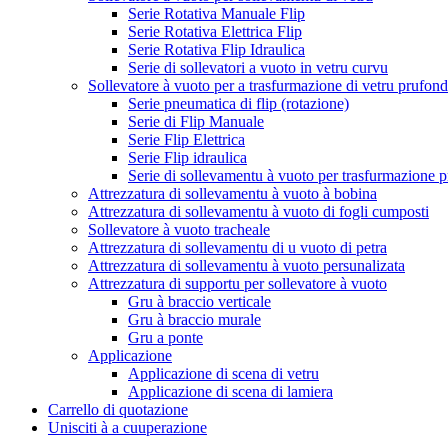
Serie Rotativa Manuale Flip
Serie Rotativa Elettrica Flip
Serie Rotativa Flip Idraulica
Serie di sollevatori a vuoto in vetru curvu
Sollevatore à vuoto per a trasfurmazione di vetru prufon
Serie pneumatica di flip (rotazione)
Serie di Flip Manuale
Serie Flip Elettrica
Serie Flip idraulica
Serie di sollevamentu à vuoto per trasfurmazione p
Attrezzatura di sollevamentu à vuoto à bobina
Attrezzatura di sollevamentu à vuoto di fogli cumposti
Sollevatore à vuoto tracheale
Attrezzatura di sollevamentu di u vuoto di petra
Attrezzatura di sollevamentu à vuoto persunalizata
Attrezzatura di supportu per sollevatore à vuoto
Gru à braccio verticale
Gru à braccio murale
Gru a ponte
Applicazione
Applicazione di scena di vetru
Applicazione di scena di lamiera
Carrello di quotazione
Unisciti à a cuuperazione