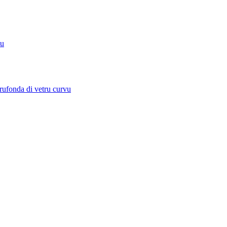
du
rufonda di vetru curvu