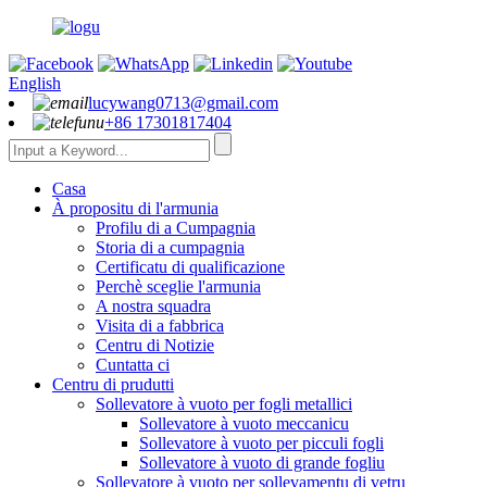
English
lucywang0713@gmail.com
+86 17301817404
Casa
À propositu di l'armunia
Profilu di a Cumpagnia
Storia di a cumpagnia
Certificatu di qualificazione
Perchè sceglie l'armunia
A nostra squadra
Visita di a fabbrica
Centru di Notizie
Cuntatta ci
Centru di prudutti
Sollevatore à vuoto per fogli metallici
Sollevatore à vuoto meccanicu
Sollevatore à vuoto per picculi fogli
Sollevatore à vuoto di grande fogliu
Sollevatore à vuoto per sollevamentu di vetru