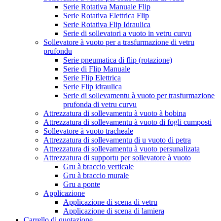
Serie Rotativa Manuale Flip
Serie Rotativa Elettrica Flip
Serie Rotativa Flip Idraulica
Serie di sollevatori a vuoto in vetru curvu
Sollevatore à vuoto per a trasfurmazione di vetru
prufondu
Serie pneumatica di flip (rotazione)
Serie di Flip Manuale
Serie Flip Elettrica
Serie Flip idraulica
Serie di sollevamentu à vuoto per trasfurmazione
prufonda di vetru curvu
Attrezzatura di sollevamentu à vuoto à bobina
Attrezzatura di sollevamentu à vuoto di fogli cumposti
Sollevatore à vuoto tracheale
Attrezzatura di sollevamentu di u vuoto di petra
Attrezzatura di sollevamentu à vuoto persunalizata
Attrezzatura di supportu per sollevatore à vuoto
Gru à braccio verticale
Gru à braccio murale
Gru a ponte
Applicazione
Applicazione di scena di vetru
Applicazione di scena di lamiera
Carrello di quotazione