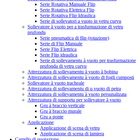
Serie Rotativa Manuale Flip
Serie Rotativa Elettrica Flip
Serie Rotativa Flip Idraulica
Serie di sollevatori a vuoto in vetru curvu
Sollevatore à vuoto per a trasfurmazione di vetru
prufondu
Serie pneumatica di flip (rotazione)
Serie di Flip Manuale
Serie Flip Elettrica
Serie Flip idraulica
Serie di sollevamentu à vuoto per trasfurmazione
prufonda di vetru curvu
Attrezzatura di sollevamentu à vuoto à bobina
Attrezzatura di sollevamentu à vuoto di fogli cumposti
Sollevatore à vuoto tracheale
Attrezzatura di sollevamentu di u vuoto di petra
Attrezzatura di sollevamentu à vuoto persunalizata
Attrezzatura di supportu per sollevatore à vuoto
Gru à braccio verticale
Gru à braccio murale
Gru a ponte
Applicazione
Applicazione di scena di vetru
Applicazione di scena di lamiera
Carrello di quotazione