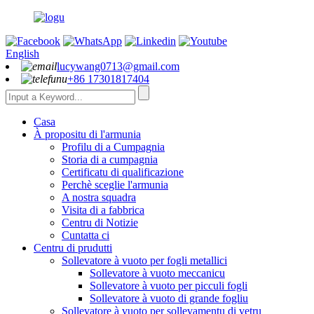
English
lucywang0713@gmail.com
+86 17301817404
Casa
À propositu di l'armunia
Profilu di a Cumpagnia
Storia di a cumpagnia
Certificatu di qualificazione
Perchè sceglie l'armunia
A nostra squadra
Visita di a fabbrica
Centru di Notizie
Cuntatta ci
Centru di prudutti
Sollevatore à vuoto per fogli metallici
Sollevatore à vuoto meccanicu
Sollevatore à vuoto per picculi fogli
Sollevatore à vuoto di grande fogliu
Sollevatore à vuoto per sollevamentu di vetru