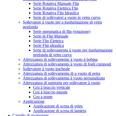
Serie Rotativa Manuale Flip
Serie Rotativa Elettrica Flip
Serie Rotativa Flip Idraulica
Serie di sollevatori a vuoto in vetru curvu
Sollevatore à vuoto per a trasfurmazione di vetru
prufondu
Serie pneumatica di flip (rotazione)
Serie di Flip Manuale
Serie Flip Elettrica
Serie Flip idraulica
Serie di sollevamentu à vuoto per trasfurmazione
prufonda di vetru curvu
Attrezzatura di sollevamentu à vuoto à bobina
Attrezzatura di sollevamentu à vuoto di fogli cumposti
Sollevatore à vuoto tracheale
Attrezzatura di sollevamentu di u vuoto di petra
Attrezzatura di sollevamentu à vuoto persunalizata
Attrezzatura di supportu per sollevatore à vuoto
Gru à braccio verticale
Gru à braccio murale
Gru a ponte
Applicazione
Applicazione di scena di vetru
Applicazione di scena di lamiera
Carrello di quotazione