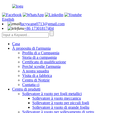
English
lucywang0713@gmail.com
+86 17301817404
Casa
À propositu di l'armunia
Profilu di a Cumpagnia
Storia di a cumpagnia
Certificatu di qualificazione
Perchè sceglie l'armunia
A nostra squadra
Visita di a fabbrica
Centru di Notizie
Cuntatta ci
Centru di prudutti
Sollevatore à vuoto per fogli metallici
Sollevatore à vuoto meccanicu
Sollevatore à vuoto per picculi fogli
Sollevatore à vuoto di grande fogliu
Sollevatore à vuoto per sollevamentu di vetru