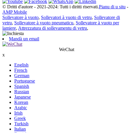
© Dritti d'autore - 2021-2024: Tutti i diritti riservati.
Pianu di u situ
-
AMP Mobile
Sollevatore à vuoto
,
Sollevatori à vuoto di vetru
,
Sollevatore di
vetru
,
Sollevatore à vuoto pneumaticu
,
Sollevatore à vuoto per
lamiere
,
Attrezzatura di sollevamentu di vetru
,
Mandà un email
WeChat
x
English
French
German
Portuguese
Spanish
Russian
Japanese
Korean
Arabic
Irish
Greek
Turkish
Italian