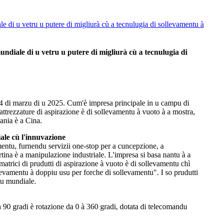
di u vetru u putere di migliurà cù a tecnulugia di sollevamentu à
iale di u vetru u putere di migliurà cù a tecnulugia di
14 di marzu di u 2025. Cum'è impresa principale in u campu di
trezzature di aspirazione è di sollevamentu à vuoto à a mostra,
mania è a Cina.
le cù l'innuvazione
entu, furnendu servizii one-stop per a cuncepzione, a
ortina è a manipulazione industriale. L'impresa si basa nantu à a
rici di prudutti di aspirazione à vuoto è di sollevamentu chì
llevamentu à doppiu usu per forche di sollevamentu". I so prudutti
tu mundiale.
 90 gradi è rotazione da 0 à 360 gradi, dotata di telecomandu