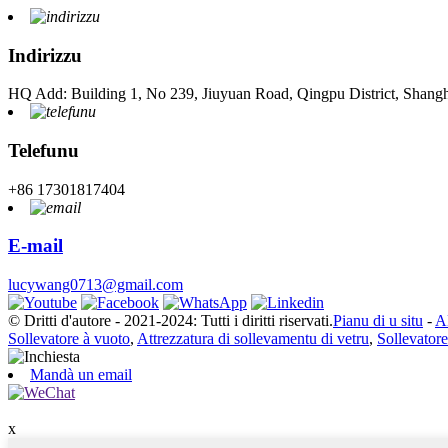
Indirizzu
HQ Add: Building 1, No 239, Jiuyuan Road, Qingpu District, Shang
Telefunu
+86 17301817404
E-mail
lucywang0713@gmail.com
© Dritti d'autore - 2021-2024: Tutti i diritti riservati.
Pianu di u situ
-
A
Sollevatore à vuoto
,
Attrezzatura di sollevamentu di vetru
,
Sollevatore
Mandà un email
x