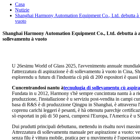
Casa
Nutizie
Shanghai Harmony Automation Equipment Co., Ltd. debutta à a Mo
vuoto
Shanghai Harmony Automation Equipment Co., Ltd. debutta à a Mos
sollevamentu à vuoto
U 26esimu World of Glass 2025, l'avvenimentu annuale mundiale d
l'attrezzatura di aspirazione è di sollevamentu à vuoto in Cina,
esplorendu u futuru di l'industria cù più di 200 espositori è quasi 
Cuncentrandosi nantu à
tecnulugia di sollevamentu cù aspir
Fundata in u 2012, Harmony s'hè sempre cuncintrata nantu à a ri
pruduzzione, l'installazione è u serviziu post-vendita in campi cum
basa di R&S è di pruduzzione Qingpu in Shanghai, è attraversu l'
coprenu carichi leggeri è pesanti, è hà ottenutu parechje certific
sò esportati in più di 50 paesi, cumpresi l'Europa, l'America è u
Dui prudutti principali debuttanu, mettendu in risaltu novi massi
Attrezzatura di sollevamentu manuale per aspirazione a vuoto: ven
senza filu è vittura mobile, pratica per u muvimentu è l'operazion