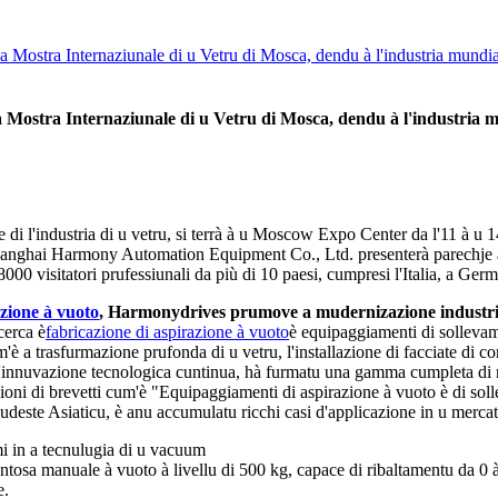
stra Internaziunale di u Vetru di Mosca, dendu à l'industria mundiale 
tra Internaziunale di u Vetru di Mosca, dendu à l'industria mund
i l'industria di u vetru, si terrà à u Moscow Expo Center da l'11 à u 
 Shanghai Harmony Automation Equipment Co., Ltd. presenterà parechje at
8000 visitatori prufessiunali da più di 10 paesi, cumpresi l'Italia, a Ger
azione à vuoto
, Harmonydrives prumove a mudernizazione industria
cerca è
fabricazione di aspirazione à vuoto
è equipaggiamenti di sollevam
'è a trasfurmazione prufonda di u vetru, l'installazione di facciate di c
innuvazione tecnologica cuntinua, hà furmatu una gamma cumpleta di mat
azioni di brevetti cum'è "Equipaggiamenti di aspirazione à vuoto è di so
 Sudeste Asiaticu, è anu accumulatu ricchi casi d'applicazione in u merca
mi in a tecnulugia di u vacuum
tosa manuale à vuoto à livellu di 500 kg, capace di ribaltamentu da 0 à
e.