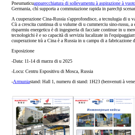
Pneumaticu
apparecchiatura di sollevamentu à aspirazione à vuot
Germania, chì supporta a commutazione rapida in parechji scenarii
A cuuperazione Cina-Russia s'approfondisce, a tecnulugia di u 
Cù a crescita cuntinua di u vulume di u cummerciu sino-russu, a 
risparmiu energeticu è di ingegneria di facciate continue in u me
tecnologichi è e so capacità di serviziu lucalizate in l'equipaggi
cuuperazione trà a Cina è a Russia in u campu di a fabricazione 
Esposizione
-Data: 11-14 di marzu di u 2025
-Locu: Centru Espositivu di Mosca, Russia
-
Armunia
stand: Hall 1, numeru di stand: 1H23 (benvenuti à vene 