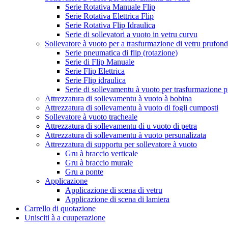
Serie Rotativa Manuale Flip
Serie Rotativa Elettrica Flip
Serie Rotativa Flip Idraulica
Serie di sollevatori a vuoto in vetru curvu
Sollevatore à vuoto per a trasfurmazione di vetru prufon
Serie pneumatica di flip (rotazione)
Serie di Flip Manuale
Serie Flip Elettrica
Serie Flip idraulica
Serie di sollevamentu à vuoto per trasfurmazione p
Attrezzatura di sollevamentu à vuoto à bobina
Attrezzatura di sollevamentu à vuoto di fogli cumposti
Sollevatore à vuoto tracheale
Attrezzatura di sollevamentu di u vuoto di petra
Attrezzatura di sollevamentu à vuoto persunalizata
Attrezzatura di supportu per sollevatore à vuoto
Gru à braccio verticale
Gru à braccio murale
Gru a ponte
Applicazione
Applicazione di scena di vetru
Applicazione di scena di lamiera
Carrello di quotazione
Unisciti à a cuuperazione