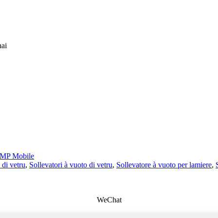
hai
MP Mobile
 di vetru
,
Sollevatori à vuoto di vetru
,
Sollevatore à vuoto per lamiere
,
WeChat