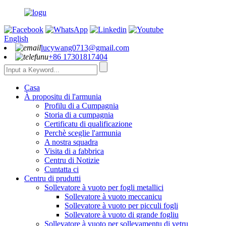
English
lucywang0713@gmail.com
+86 17301817404
Casa
À propositu di l'armunia
Profilu di a Cumpagnia
Storia di a cumpagnia
Certificatu di qualificazione
Perchè sceglie l'armunia
A nostra squadra
Visita di a fabbrica
Centru di Notizie
Cuntatta ci
Centru di prudutti
Sollevatore à vuoto per fogli metallici
Sollevatore à vuoto meccanicu
Sollevatore à vuoto per picculi fogli
Sollevatore à vuoto di grande fogliu
Sollevatore à vuoto per sollevamentu di vetru