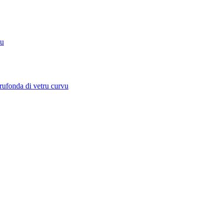
du
rufonda di vetru curvu