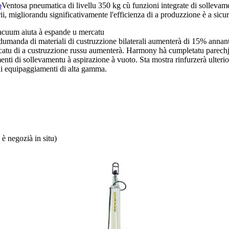
o
Ventosa pneumatica di livellu 350 kg cù funzioni integrate di sollevame
, migliorandu significativamente l'efficienza di a produzzione è a sicur
vacuum aiuta à espande u mercatu
dumanda di materiali di custruzzione bilaterali aumenterà di 15% annan
rcatu di a custruzzione russu aumenterà. Harmony hà cumpletatu parechji 
amenti di sollevamentu à aspirazione à vuoto. Sta mostra rinfurzerà ulte
di equipaggiamenti di alta gamma.
è negozià in situ)