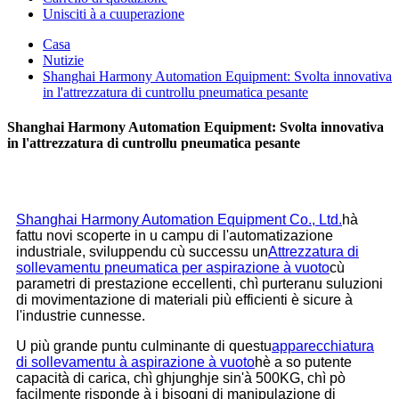
Unisciti à a cuuperazione
Casa
Nutizie
Shanghai Harmony Automation Equipment: Svolta innovativa
in l'attrezzatura di cuntrollu pneumatica pesante
Shanghai Harmony Automation Equipment: Svolta innovativa
in l'attrezzatura di cuntrollu pneumatica pesante
Shanghai Harmony Automation Equipment Co., Ltd.
hà
fattu novi scoperte in u campu di l'automatizazione
industriale, sviluppendu cù successu un
Attrezzatura di
sollevamentu pneumatica per aspirazione à vuoto
cù
parametri di prestazione eccellenti, chì purteranu suluzioni
di movimentazione di materiali più efficienti è sicure à
l'industrie cunnesse.
U più grande puntu culminante di questu
apparecchiatura
di sollevamentu à aspirazione à vuoto
hè a so putente
capacità di carica, chì ghjunghje sin'à 500KG, chì pò
facilmente risponde à i bisogni di manipulazione di