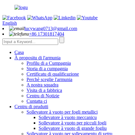
English
lucywang0713@gmail.com
+86 17301817404
Casa
À propositu di l'armunia
Profilu di a Cumpagnia
Storia di a cumpagnia
Certificatu di qualificazione
Perchè sceglie l'armunia
A nostra squadra
Visita di a fabbrica
Centru di Notizie
Cuntatta ci
Centru di prudutti
Sollevatore à vuoto per fogli metallici
Sollevatore à vuoto meccanicu
Sollevatore à vuoto per picculi fogli
Sollevatore à vuoto di grande fogliu
Sollevatore à vuoto per sollevamentu di vetru