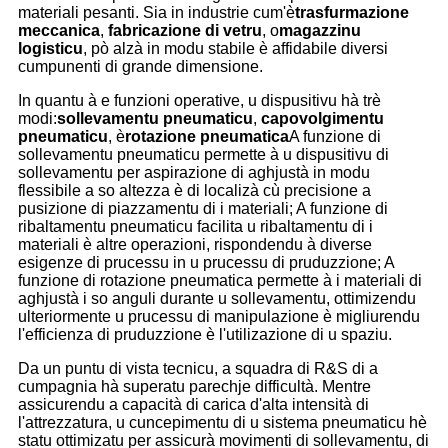
materiali pesanti. Sia in industrie cum'è
trasfurmazione
meccanica
,
fabricazione di vetru
, o
magazzinu
logisticu
, pò alzà in modu stabile è affidabile diversi
cumpunenti di grande dimensione.
In quantu à e funzioni operative, u dispusitivu hà trè
modi:
sollevamentu pneumaticu
,
capovolgimentu
pneumaticu
, è
rotazione pneumatica
A funzione di
sollevamentu pneumaticu permette à u dispusitivu di
sollevamentu per aspirazione di aghjustà in modu
flessibile a so altezza è di localizà cù precisione a
pusizione di piazzamentu di i materiali; A funzione di
ribaltamentu pneumaticu facilita u ribaltamentu di i
materiali è altre operazioni, rispondendu à diverse
esigenze di prucessu in u prucessu di pruduzzione; A
funzione di rotazione pneumatica permette à i materiali di
aghjustà i so anguli durante u sollevamentu, ottimizendu
ulteriormente u prucessu di manipulazione è migliurendu
l'efficienza di pruduzzione è l'utilizazione di u spaziu.
Da un puntu di vista tecnicu, a squadra di R&S di a
cumpagnia hà superatu parechje difficultà. Mentre
assicurendu a capacità di carica d'alta intensità di
l'attrezzatura, u cuncepimentu di u sistema pneumaticu hè
statu ottimizatu per assicurà movimenti di sollevamentu, di