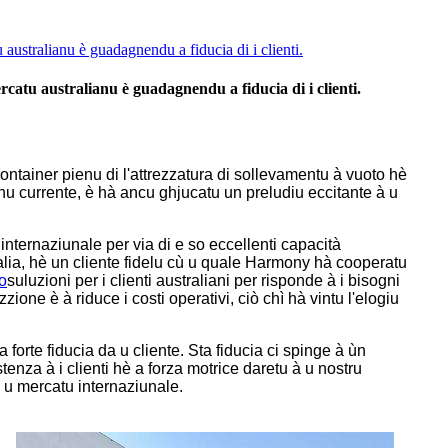
stralianu è guadagnendu a fiducia di i clienti.
tu australianu è guadagnendu a fiducia di i clienti.
ontainer pienu di l'attrezzatura di sollevamentu à vuoto hè
annu currente, è hà ancu ghjucatu un preludiu eccitante à u
internaziunale per via di e so eccellenti capacità
tralia, hè un cliente fidelu cù u quale Harmony hà cooperatu
o
suluzioni per i clienti australiani per risponde à i bisogni
zione è à riduce i costi operativi, ciò chì hà vintu l'elogiu
 forte fiducia da u cliente. Sta fiducia ci spinge à ùn
stenza à i clienti hè a forza motrice daretu à u nostru
 u mercatu internaziunale.