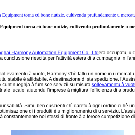
Equipment torna cù bone nutizie, cultivendu prufundamente u mercatu au
quipment torna cù bone nutizie, cultivendu prufundamente u merca
ghai Harmony Automation Equipment Co., Ltd
era occupatu, u c
una cunclusione riescita per l'attività estera di a cumpagnia in l'
i sollevamentu à vuoto, Harmony s'hè fattu un nome in u mercatu 
uttu stabile è affidabile. A destinazione di sta spedizione, l'Aus
 cuntinueghja à furnisce servizii su misura.
sollevamentu à vuot
riale lucale, aiutendu l'imprese à migliurà l'efficienza di a pruduz
punsabilità. Simu ben cuscienti chì daretu à ogni ordine ci hè una
ttimisazione di i prudutti è u miglioramentu di u serviziu. L'assi
à constantemente noi stessi di fronte à a feroce cumpetizione di