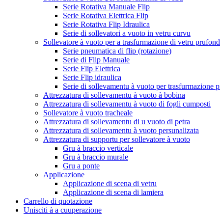
Serie Rotativa Manuale Flip
Serie Rotativa Elettrica Flip
Serie Rotativa Flip Idraulica
Serie di sollevatori a vuoto in vetru curvu
Sollevatore à vuoto per a trasfurmazione di vetru prufon
Serie pneumatica di flip (rotazione)
Serie di Flip Manuale
Serie Flip Elettrica
Serie Flip idraulica
Serie di sollevamentu à vuoto per trasfurmazione p
Attrezzatura di sollevamentu à vuoto à bobina
Attrezzatura di sollevamentu à vuoto di fogli cumposti
Sollevatore à vuoto tracheale
Attrezzatura di sollevamentu di u vuoto di petra
Attrezzatura di sollevamentu à vuoto persunalizata
Attrezzatura di supportu per sollevatore à vuoto
Gru à braccio verticale
Gru à braccio murale
Gru a ponte
Applicazione
Applicazione di scena di vetru
Applicazione di scena di lamiera
Carrello di quotazione
Unisciti à a cuuperazione