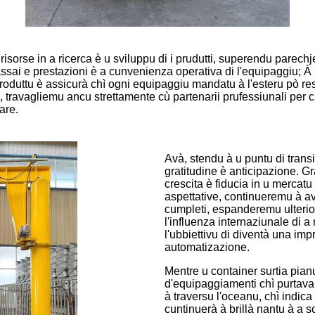
orse in a ricerca è u sviluppu di i prudutti, superendu parechje
ssai e prestazioni è a cunvenienza operativa di l'equipaggiu; À u
roduttu è assicurà chì ogni equipaggiu mandatu à l'esteru pò resi
, travagliemu ancu strettamente cù partenarii prufessiunali per cus
are.
Avà, stendu à u puntu di tran
gratitudine è anticipazione. 
crescita è fiducia in u mercat
aspettative, continueremu à ava
cumpleti, espanderemu ulterior
l'influenza internaziunale di
l'ubbiettivu di diventà una im
automatizazione.
Mentre u container surtia pian
d'equipaggiamenti chì purtava
à traversu l'oceanu, chì indi
cuntinuerà à brillà nantu à a sc