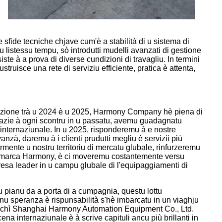
 sfide tecniche chjave cum'è a stabilità di u sistema di
 listessu tempu, sò introdutti mudelli avanzati di gestione
ste à a prova di diverse cundizioni di travagliu. In termini
truisce una rete di serviziu efficiente, pratica è attenta,
sizione trà u 2024 è u 2025, Harmony Company hè piena di
Grazie à ogni scontru in u passatu, avemu guadagnatu
u internaziunale. In u 2025, risponderemu à e nostre
nzà, daremu à i clienti prudutti megliu è servizii più
mente u nostru territoriu di mercatu glubale, rinfurzeremu
 a marca Harmony, è ci moveremu costantemente versu
presa leader in u campu glubale di l'equipaggiamenti di
u pianu da a porta di a cumpagnia, questu lottu
nu speranza è rispunsabilità s'hè imbarcatu in un viaghju
ca chì Shanghai Harmony Automation Equipment Co., Ltd.
ena internaziunale è à scrive capituli ancu più brillanti in