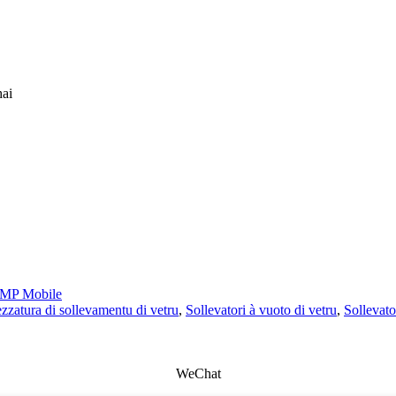
hai
MP Mobile
ezzatura di sollevamentu di vetru
,
Sollevatori à vuoto di vetru
,
Sollevato
WeChat