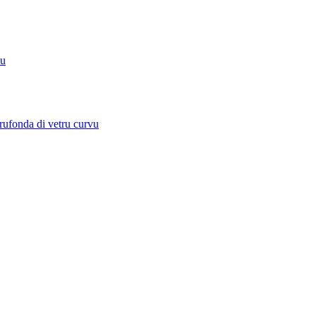
du
rufonda di vetru curvu