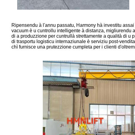
Ripensendu à l'annu passatu, Harmony hà investitu assai ris
vacuum è u cuntrollu intelligente à distanza, migliurendu a
di a produzzione per cuntrullà strettamente a qualità di u p
di trasportu logisticu internaziunale è serviziu post-vendita
chì furnisce una prutezzione cumpleta per i clienti d'oltrem