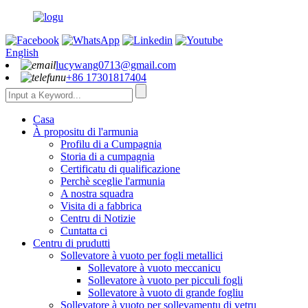
English
lucywang0713@gmail.com
+86 17301817404
Casa
À propositu di l'armunia
Profilu di a Cumpagnia
Storia di a cumpagnia
Certificatu di qualificazione
Perchè sceglie l'armunia
A nostra squadra
Visita di a fabbrica
Centru di Notizie
Cuntatta ci
Centru di prudutti
Sollevatore à vuoto per fogli metallici
Sollevatore à vuoto meccanicu
Sollevatore à vuoto per picculi fogli
Sollevatore à vuoto di grande fogliu
Sollevatore à vuoto per sollevamentu di vetru