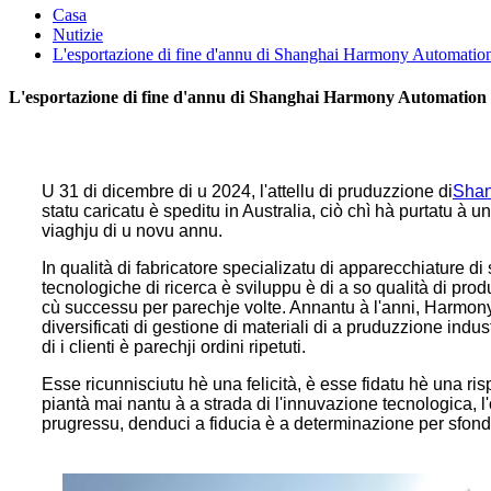
Casa
Nutizie
L'esportazione di fine d'annu di Shanghai Harmony Automation 
L'esportazione di fine d'annu di Shanghai Harmony Automation E
U 31 di dicembre di u 2024, l'attellu di pruduzzione di
Shan
statu caricatu è speditu in Australia, ciò chì hà purtatu à 
viaghju di u novu annu.
In qualità di fabricatore specializatu di apparecchiature d
tecnologiche di ricerca è sviluppu è di a so qualità di prod
cù successu per parechje volte. Annantu à l'anni, Harmony
diversificati di gestione di materiali di a pruduzzione indust
di i clienti è parechji ordini ripetuti.
Esse ricunnisciutu hè una felicità, è esse fidatu hè una ris
piantà mai nantu à a strada di l'innuvazione tecnologica, l'o
prugressu, denduci a fiducia è a determinazione per sfond