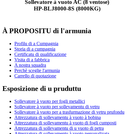
Sollevatore à vuoto AC (8 ventose)
HP-BLJ8000-8S (8000KG)
À PROPOSITU di l'armunia
Profilu di a Cumpagnia
Storia di a cumpagnia
Certificatu di qualificazione
Visita di a fabbrica
A nostra squadra
Perchè sceglie l'armunia
Carrello di quotazione
Esposizione di u pruduttu
Sollevatore à vuoto per fogli metallici
Sollevatore à vuoto per sollevamentu di vetru
Sollevatore à vuoto per a trasfurmazione di vetru prufondu
Attrezzatura di sollevamentu à vuoto à bobina
Attrezzatura di sollevamentu à vuoto di fogli cumposti
Attrezzatura di sollevamentu di u vuoto di petra
Attrezzatura di sollevamentu à vuoto persunalizata