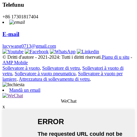
Telefunu
+86 17301817404
E-mail
lucywang0713@gmail.com
© Dritti d'autore - 2021-2024: Tutti i diritti riservati.
Pianu di u situ
-
AMP Mobile
Sollevatore à vuoto
,
Sollevatore di vetru
,
Sollevatori à vuoto di
vetru
,
Sollevatore à vuoto pneumaticu
,
Sollevatore à vuoto per
lamiere
,
Attrezzatura di sollevamentu di vetru
,
Mandà un email
WeChat
x