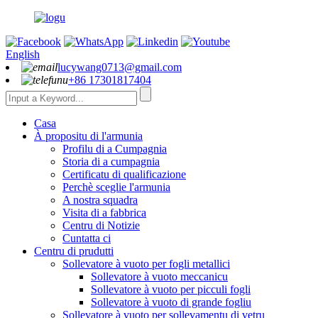
English
lucywang0713@gmail.com
+86 17301817404
Casa
À propositu di l'armunia
Profilu di a Cumpagnia
Storia di a cumpagnia
Certificatu di qualificazione
Perchè sceglie l'armunia
A nostra squadra
Visita di a fabbrica
Centru di Notizie
Cuntatta ci
Centru di prudutti
Sollevatore à vuoto per fogli metallici
Sollevatore à vuoto meccanicu
Sollevatore à vuoto per picculi fogli
Sollevatore à vuoto di grande fogliu
Sollevatore à vuoto per sollevamentu di vetru