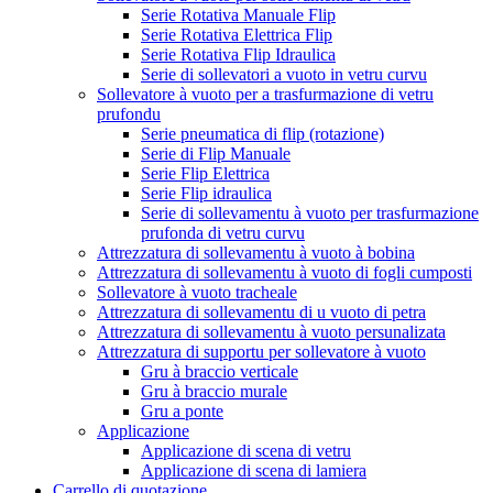
Serie Rotativa Manuale Flip
Serie Rotativa Elettrica Flip
Serie Rotativa Flip Idraulica
Serie di sollevatori a vuoto in vetru curvu
Sollevatore à vuoto per a trasfurmazione di vetru
prufondu
Serie pneumatica di flip (rotazione)
Serie di Flip Manuale
Serie Flip Elettrica
Serie Flip idraulica
Serie di sollevamentu à vuoto per trasfurmazione
prufonda di vetru curvu
Attrezzatura di sollevamentu à vuoto à bobina
Attrezzatura di sollevamentu à vuoto di fogli cumposti
Sollevatore à vuoto tracheale
Attrezzatura di sollevamentu di u vuoto di petra
Attrezzatura di sollevamentu à vuoto persunalizata
Attrezzatura di supportu per sollevatore à vuoto
Gru à braccio verticale
Gru à braccio murale
Gru a ponte
Applicazione
Applicazione di scena di vetru
Applicazione di scena di lamiera
Carrello di quotazione